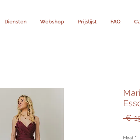
Diensten
Webshop
Prijslijst
FAQ
C
Mar
Ess
 € 1
Maat
*