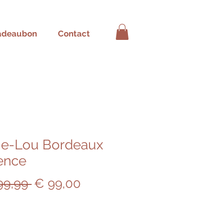
adeaubon
Contact
ie-Lou Bordeaux
ence
Normale
Verkoopprijs
99,99 
€ 99,00
prijs