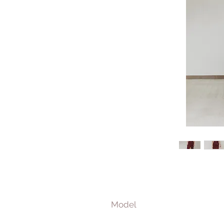
Model
1m64