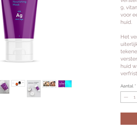
verste
9, vita
voor e
huid.
Het ver
uiterli
tekene
verste
huid w
verfrist
Aantal
*