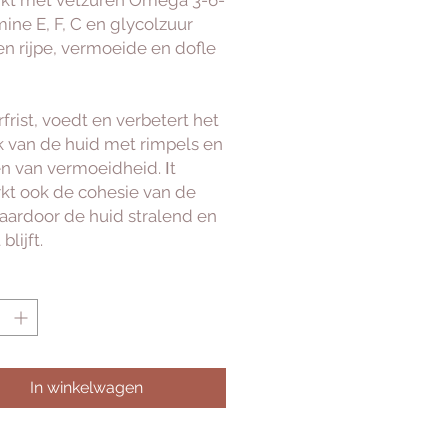
rkt met vetzuren Omega 3-6-
mine E, F, C en glycolzuur
en rijpe, vermoeide en dofle
frist, voedt en verbetert het
jk van de huid met rimpels en
n van vermoeidheid. Ιt
rkt ook de cohesie van de
aardoor de huid stralend en
 blijft.
In winkelwagen