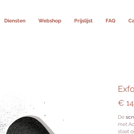
Diensten
Webshop
Prijslijst
FAQ
C
Exfo
€ 14
De
sc
met Ac
staat 