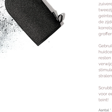
zuiver
tweezi
geïnt
de zij
korrel
groffer
Gebrui
huidcel
resten 
verwij
stimule
stralen
Scrubb
voor e
teint!
Aantal
*