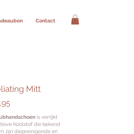
adeaubon
Contact
liating Mitt
Prijs
,95
rubhandschoen
is verrijkt
tieve Koolstof die bekend
om zijn diepreinigende en