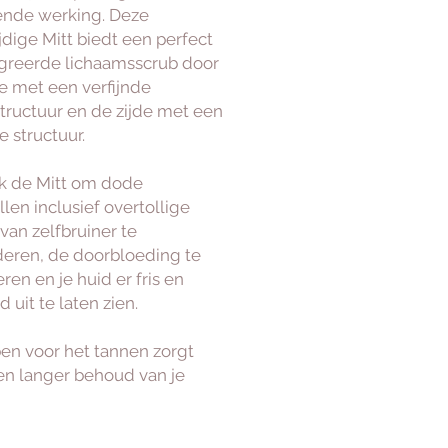
ende werking. Deze
jdige Mitt biedt een perfect
egreerde lichaamsscrub door
de met een verfijnde
structuur en de zijde met een
e structuur.
k de Mitt om dode
len inclusief overtollige
van zelfbruiner te
deren, de doorbloeding te
ren en je huid er fris en
d uit te laten zien.
en voor het tannen zorgt
en langer behoud van je