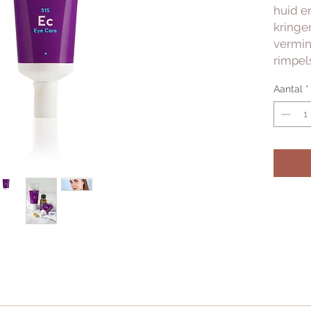
huid e
kringe
vermin
rimpel
Aantal
*