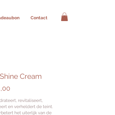
adeaubon
Contact
 Shine Cream
Prijs
,00
rateert, revitaliseert,
ert en verheldert de teint.
betert het uiterlijk van de