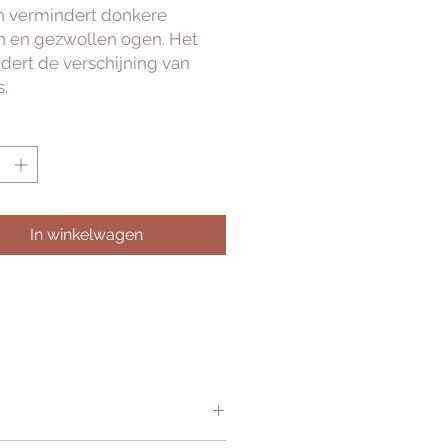
n vermindert donkere
n en gezwollen ogen. Het
dert de verschijning van
s.
In winkelwagen