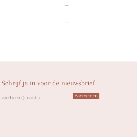
ERINE, GLYCERYLSTEARAAT,
UUR, GLUCOSYLHESPERIDINE,
ININE, ETHYLHEXYLGLYCERINE,
LOEMEXTRACT, SORBITOL,
NATRIUMLACTAAT,
DE-4
Schrijf je in voor de nieuwsbrief
Aanmelden