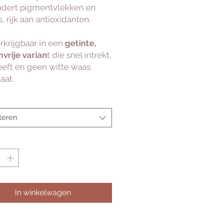
dert pigmentvlekken en
, rijk aan antioxidanten.
rkrijgbaar in een
getinte,
vrije varian
t die snel intrekt,
leeft en geen witte waas
aat.
teren
In winkelwagen