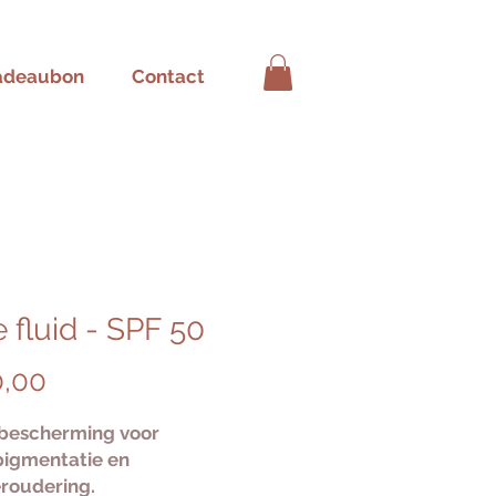
adeaubon
Contact
 fluid - SPF 50
Prijs
0,00
bescherming voor
igmentatie en
roudering.