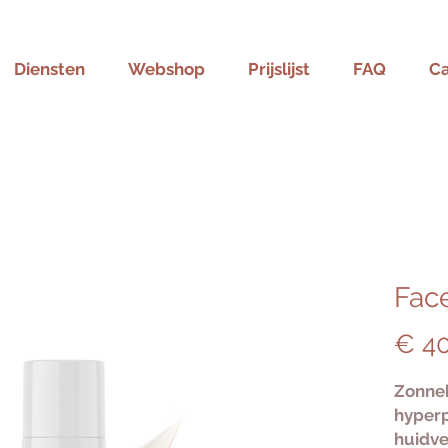
Diensten
Webshop
Prijslijst
FAQ
C
Face
€ 4
Zonne
hyperp
huidve