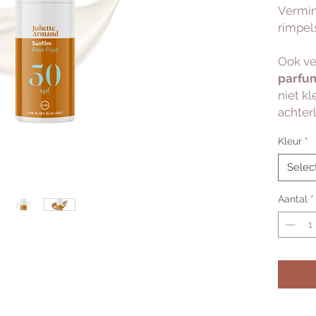
Vermin
rimpels
Ook ve
parfum
niet k
achterl
Kleur
*
Selec
Aantal
*