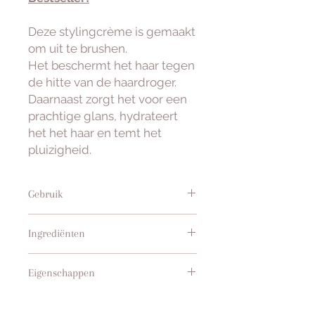
Deze stylingcrème is gemaakt
om uit te brushen.
Het beschermt het haar tegen
de hitte van de haardroger.
Daarnaast zorgt het voor een
prachtige glans, hydrateert
het het haar en temt het
pluizigheid.
Gebruik
Verdeel je haar in secties
om het
Ingrediënten
uit te blazen.
Gebruik per scheiding een
AQUA/WATER/EAU, DIMETHICONE,
pompje stylingcrème
en breng
Eigenschappen
CETEARYLALCOHOL,
het aan op de lengtes en
PARFUM/GEUR, ARGANIA SPINOSA
punten.
Let op:
Breng de crème
De Hydraterende styling cream
(ARGAN) PITOLIE,
niet aan op de hoofdhuid, om te
beschermt, hydrateert en brengt