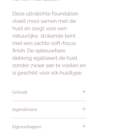
Deze ultralichte foundation
vloeit mooi samen met de
huid en zorgt voor een
natuurlijke, stralende teint
met een zachte soft-focus
finish. De opbouwbare
dekking egaliseert de huid
zonder zwaar aan te voelen en
is geschikt voor elk huidtype.
Gebruik
Breng aan met de
Miracle Base
Ingrediënten
Brush
. Laat de foundation na het
aanbrengen ongeveer 5 minuten
Verrijkt met hyaluronzuur voor
intrekken voordat je andere
Eigenschappen
directe hydratatie, plantaardige
producten gebruikt, zodat het met
squalaan voor extra voeding en
de huid kan versmelten.