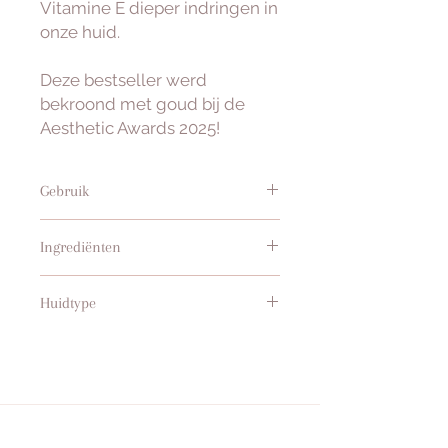
Vitamine E dieper indringen in
onze huid.
Deze bestseller werd
bekroond met goud bij de
Aesthetic Awards 2025!
Gebruik
's Ochtends en 's avonds een kleine
Ingrediënten
hoeveelheid aanbrengen op een
gereinigd gelaat.
AQUA,
Huidtype
CAPRYL/CAPRINEZUURTRIGLYCERI
DE, COCO-CAPRYLAAT/CAPRAAT,
Voor zeer droge huiden
GLYCERINE, GLYCERYLSTEARAAT,
PEG-100-STEARAAT,
CETEARYLALCOHOL,
CETYLPALMITAAT, PEG-20-
Contact
STEARAAT, DIMETHICON,