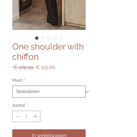
One shoulder with
chiffon
Normale
Verkoopprijs
 € 229,99 
€ 115,00
prijs
Maat
*
Aantal
*
In winkelwagen