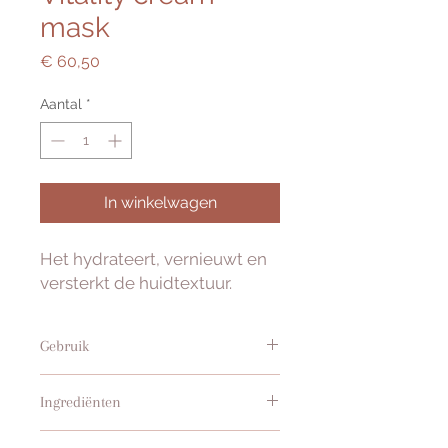
mask
Prijs
€ 60,50
Aantal
*
In winkelwagen
Het hydrateert, vernieuwt en
versterkt de huidtextuur.
Gebruik
Het hydrateert, vernieuwt en
Ingrediënten
versterkt de huidtextuur.
AQUA, BUTYLEENGLYCOL, C12-20