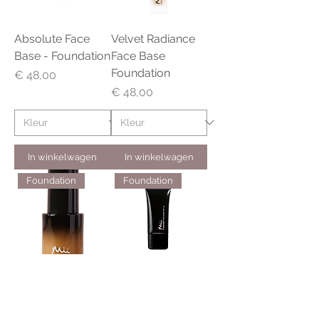
Absolute Face
Velvet Radiance
Base - Foundation
Face Base
Foundation
Prijs
€ 48,00
Prijs
€ 48,00
In winkelwagen
In winkelwagen
Foundation
Foundation
Hydraveil Serum
Flawless Face
Foundation
Base Foundation