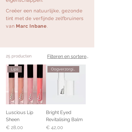
eigenschappen.
Creëer een natuurlijke, gezonde
tint met de verfijnde zelfbruiners
van
Marc Inbane
.
25 producten
Filteren en sorteren
Lips
Oogverzorging
Luscious Lip
Bright Eyed
Sheen
Revitalising Balm
Prijs
Prijs
€ 28,00
€ 42,00