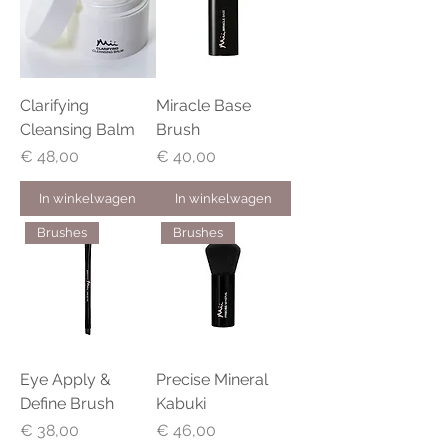
Clarifying
Miracle Base
Cleansing Balm
Brush
Prijs
Prijs
€ 48,00
€ 40,00
In winkelwagen
In winkelwagen
Brushes
Brushes
Eye Apply &
Precise Mineral
Define Brush
Kabuki
Prijs
Prijs
€ 38,00
€ 46,00