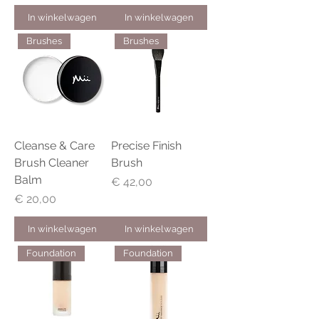
In winkelwagen
In winkelwagen
Brushes
Brushes
Cleanse & Care
Precise Finish
Brush Cleaner
Brush
Balm
Prijs
€ 42,00
Prijs
€ 20,00
In winkelwagen
In winkelwagen
Foundation
Foundation