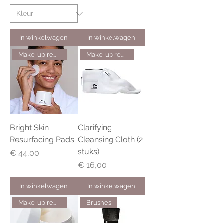
In winkelwagen
In winkelwagen
Make-up remover
Make-up remover
Bright Skin
Clarifying
Resurfacing Pads
Cleansing Cloth (2
stuks)
Prijs
€ 44,00
Prijs
€ 16,00
In winkelwagen
In winkelwagen
Make-up remover
Brushes